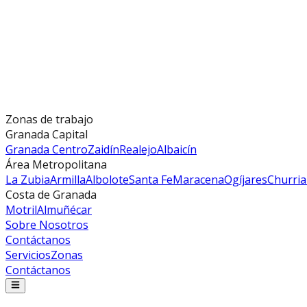
Zonas de trabajo
Granada Capital
Granada Centro
Zaidín
Realejo
Albaicín
Área Metropolitana
La Zubia
Armilla
Albolote
Santa Fe
Maracena
Ogíjares
Churri
Costa de Granada
Motril
Almuñécar
Sobre Nosotros
Contáctanos
Servicios
Zonas
Contáctanos