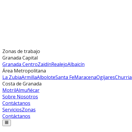
Zonas de trabajo
Granada Capital
Granada Centro
Zaidín
Realejo
Albaicín
Área Metropolitana
La Zubia
Armilla
Albolote
Santa Fe
Maracena
Ogíjares
Churri
Costa de Granada
Motril
Almuñécar
Sobre Nosotros
Contáctanos
Servicios
Zonas
Contáctanos